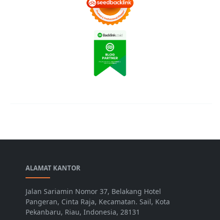
ALAMAT KANTOR
Jalan Sariamin Nomor 37, Belakang Hotel
Pangeran, Cinta Raja, Kecamatan. Sail, Kota
Pekanbaru, Riau, Indonesia, 28131