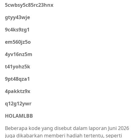
5cwbsy5c85rc23hnx
gtyy43wje
9c4ks9zg1
em560jz5o
4yv16nz5m
t41yohz5k
9pt48qza1
4pakktz9x
q12g12ywr
HOLAMLBB
Beberapa kode yang disebut dalam laporan Juni 2026
juga dikabarkan memberi hadiah tertentu, seperti