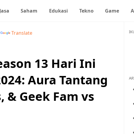
Jasa
Saham
Edukasi
Tekno
Game
A
IK
y
Translate
ason 13 Hari Ini
2024: Aura Tantang
AR
s, & Geek Fam vs