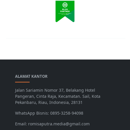
ALAMAT KANTOR
Jalan Sariamin Nomor 37, Belakang Hotel
Pangeran, Cinta Raja, Kecamatan. Sail, Kota
Pekanbaru, Riau, Indonesia, 28131
WhatsApp Bisnis: 0895-3258-94098
Email: romisaputra.media@gmail.com