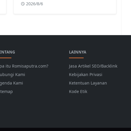
2026/8/6
ENTANG
LAINNYA
pa itu Romisaputra.com?
Jasa Artikel SEO/Backlink
ubungi Kami
Kebijakan Privasi
genda Kami
Ketentuan Layanan
itemap
Kode Etik