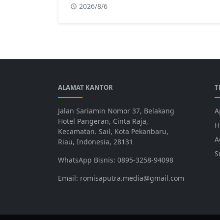
2026/8/6
ALAMAT KANTOR
T
Jalan Sariamin Nomor 37, Belakang
A
Hotel Pangeran, Cinta Raja,
H
Kecamatan. Sail, Kota Pekanbaru,
A
Riau, Indonesia, 28131
S
WhatsApp Bisnis: 0895-3258-94098
Email: romisaputra.media@gmail.com