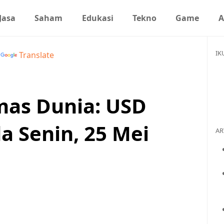
Jasa
Saham
Edukasi
Tekno
Game
A
IK
y
Translate
mas Dunia: USD
a Senin, 25 Mei
AR