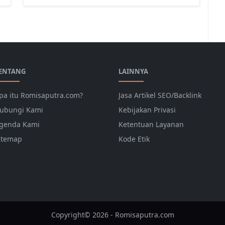
ENTANG
LAINNYA
pa itu Romisaputra.com?
Jasa Artikel SEO/Backlink
ubungi Kami
Kebijakan Privasi
genda Kami
Ketentuan Layanan
itemap
Kode Etik
Copyright© 2026 - Romisaputra.com