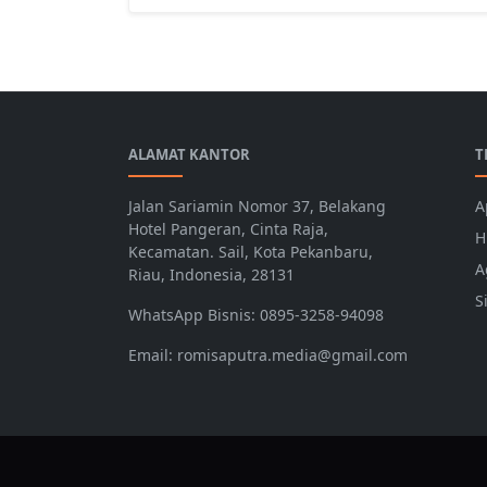
ALAMAT KANTOR
T
Jalan Sariamin Nomor 37, Belakang
A
Hotel Pangeran, Cinta Raja,
H
Kecamatan. Sail, Kota Pekanbaru,
A
Riau, Indonesia, 28131
S
WhatsApp Bisnis: 0895-3258-94098
Email: romisaputra.media@gmail.com