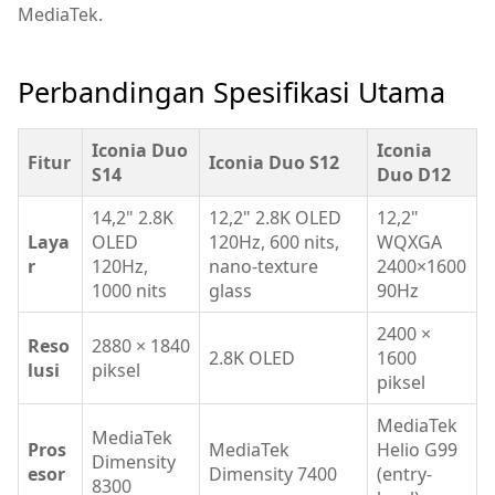
MediaTek.
Perbandingan Spesifikasi Utama
Iconia Duo
Iconia
Fitur
Iconia Duo S12
S14
Duo D12
14,2" 2.8K
12,2" 2.8K OLED
12,2"
Laya
OLED
120Hz, 600 nits,
WQXGA
r
120Hz,
nano-texture
2400×1600
1000 nits
glass
90Hz
2400 ×
Reso
2880 × 1840
2.8K OLED
1600
lusi
piksel
piksel
MediaTek
MediaTek
Pros
MediaTek
Helio G99
Dimensity
esor
Dimensity 7400
(entry-
8300