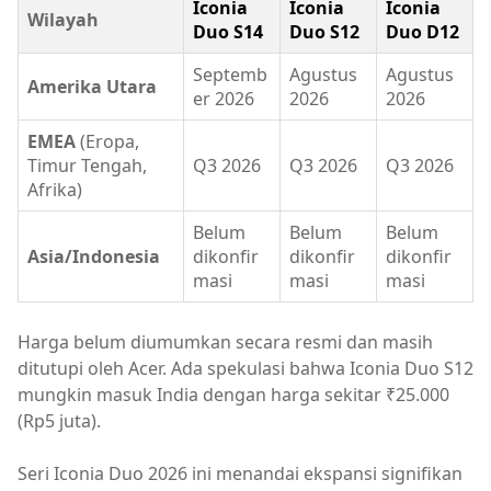
Iconia
Iconia
Iconia
Wilayah
Duo S14
Duo S12
Duo D12
Septemb
Agustus
Agustus
Amerika Utara
er 2026
2026
2026
EMEA
(Eropa,
Timur Tengah,
Q3 2026
Q3 2026
Q3 2026
Afrika)
Belum
Belum
Belum
Asia/Indonesia
dikonfir
dikonfir
dikonfir
masi
masi
masi
Harga belum diumumkan secara resmi dan masih
ditutupi oleh Acer. Ada spekulasi bahwa Iconia Duo S12
mungkin masuk India dengan harga sekitar ₹25.000
(Rp5 juta).
Seri Iconia Duo 2026 ini menandai ekspansi signifikan