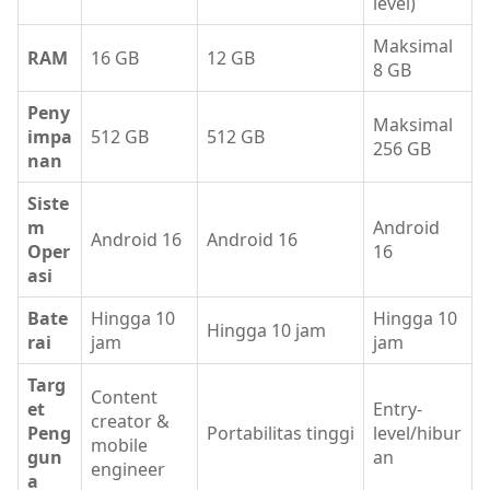
level)
Maksimal
RAM
16 GB
12 GB
8 GB
Peny
Maksimal
impa
512 GB
512 GB
256 GB
nan
Siste
m
Android
Android 16
Android 16
Oper
16
asi
Bate
Hingga 10
Hingga 10
Hingga 10 jam
rai
jam
jam
Targ
Content
et
Entry-
creator &
Peng
Portabilitas tinggi
level/hibur
mobile
gun
an
engineer
a