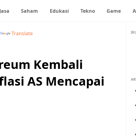
Jasa
Saham
Edukasi
Tekno
Game
A
IK
y
Translate
ereum Kembali
flasi AS Mencapai
AR