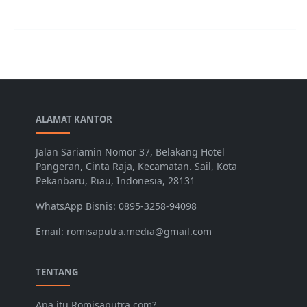
ALAMAT KANTOR
Jalan Sariamin Nomor 37, Belakang Hotel
Pangeran, Cinta Raja, Kecamatan. Sail, Kota
Pekanbaru, Riau, Indonesia, 28131
WhatsApp Bisnis: 0895-3258-94098
Email: romisaputra.media@gmail.com
TENTANG
Apa itu Romisaputra.com?