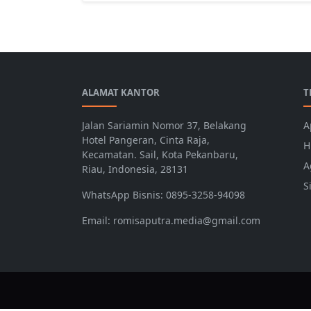
ALAMAT KANTOR
T
Jalan Sariamin Nomor 37, Belakang
A
Hotel Pangeran, Cinta Raja,
H
Kecamatan. Sail, Kota Pekanbaru,
A
Riau, Indonesia, 28131
S
WhatsApp Bisnis: 0895-3258-94098
Email: romisaputra.media@gmail.com