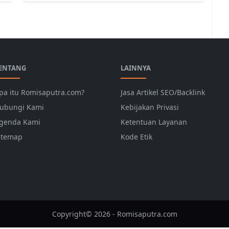
ENTANG
LAINNYA
pa itu Romisaputra.com?
Jasa Artikel SEO/Backlink
ubungi Kami
Kebijakan Privasi
genda Kami
Ketentuan Layanan
itemap
Kode Etik
Copyright© 2026 - Romisaputra.com