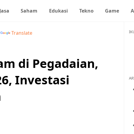
Jasa
Saham
Edukasi
Tekno
Game
A
IK
y
Translate
m di Pegadaian,
6, Investasi
AR
n