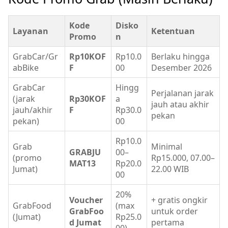
Kode
Disko
Layanan
Ketentuan
Promo
n
GrabCar/Gr
Rp10KOF
Rp10.0
Berlaku hingga
abBike
F
00
Desember 2026
GrabCar
Hingg
Perjalanan jarak
(jarak
Rp30KOF
a
jauh atau akhir
jauh/akhir
F
Rp30.0
pekan
pekan)
00
Rp10.0
Grab
Minimal
GRABJU
00–
(promo
Rp15.000, 07.00–
MAT13
Rp20.0
Jumat)
22.00 WIB
00
20%
Voucher
+ gratis ongkir
GrabFood
(max
GrabFoo
untuk order
(Jumat)
Rp25.0
d Jumat
pertama
00)