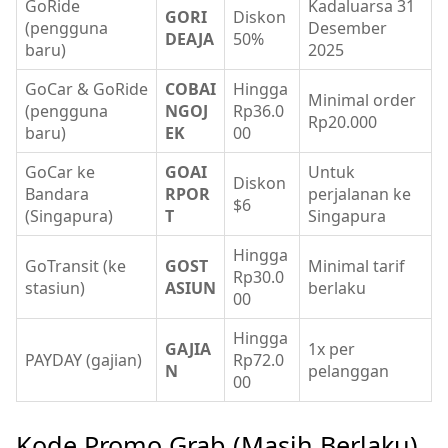
GoRide
Kadaluarsa 31
GORI
Diskon
(pengguna
Desember
DEAJA
50%
baru)
2025
GoCar & GoRide
COBAI
Hingga
Minimal order
(pengguna
NGOJ
Rp36.0
Rp20.000
baru)
EK
00
GoCar ke
GOAI
Untuk
Diskon
Bandara
RPOR
perjalanan ke
$6
(Singapura)
T
Singapura
Hingga
GoTransit (ke
GOST
Minimal tarif
Rp30.0
stasiun)
ASIUN
berlaku
00
Hingga
GAJIA
1x per
PAYDAY (gajian)
Rp72.0
N
pelanggan
00
Kode Promo Grab (Masih Berlaku)