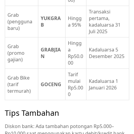
Transaksi
Grab
YUKGRA
Hingg
pertama,
(pengguna
B
a 95%
kadaluarsa 31
baru)
Juli 2025
Hingg
Grab
GRABJIA
a
Kadaluarsa 5
(promo
N
Rp50.0
Desember 2025
gajian)
00
Tarif
Grab Bike
mulai
Kadaluarsa 1
(tarif
GOCENG
Rp5.00
Januari 2026
termurah)
0
Tips Tambahan
Diskon bank: Ada tambahan potongan Rp5.000–
Rp10.000 saat menggunakan kartu debit/kredit bank