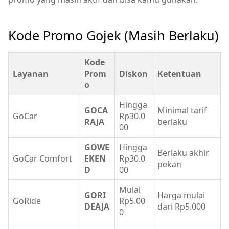
Kode Promo Gojek (Masih Berlaku)
Kode
Layanan
Prom
Diskon
Ketentuan
o
Hingga
GOCA
Minimal tarif
GoCar
Rp30.0
RAJA
berlaku
00
GOWE
Hingga
Berlaku akhir
GoCar Comfort
EKEN
Rp30.0
pekan
D
00
Mulai
GORI
Harga mulai
GoRide
Rp5.00
DEAJA
dari Rp5.000
0