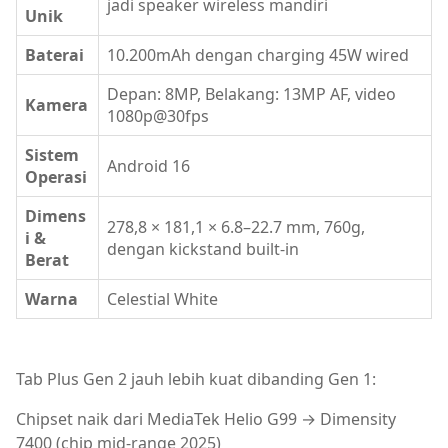
jadi speaker wireless mandiri
Unik
Baterai
10.200mAh dengan charging 45W wired
Depan: 8MP, Belakang: 13MP AF, video
Kamera
1080p@30fps
Sistem
Android 16
Operasi
Dimens
278,8 × 181,1 × 6.8–22.7 mm, 760g,
i &
dengan kickstand built-in
Berat
Warna
Celestial White
Tab Plus Gen 2 jauh lebih kuat dibanding Gen 1:
Chipset naik dari MediaTek Helio G99 → Dimensity
7400 (chip mid-range 2025)