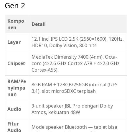
Gen 2
Kompo
Detail
nen
12,1 inci IPS LCD 2.5K (2560×1600), 120Hz,
Layar
HDR10, Dolby Vision, 800 nits
MediaTek Dimensity 7400 (4nm), Octa-
Chipset
core (4×2.6 GHz Cortex-A78 + 4×2.0 GHz
Cortex-A55)
RAM/Pe
8GB RAM + 128GB/256GB internal (UFS
nyimpa
3.1), slot microSDXC terpisah
nan
9-unit speaker JBL Pro dengan Dolby
Audio
Atmos, kekuatan 48W
Fitur
Mode speaker Bluetooth — tablet bisa
Audio