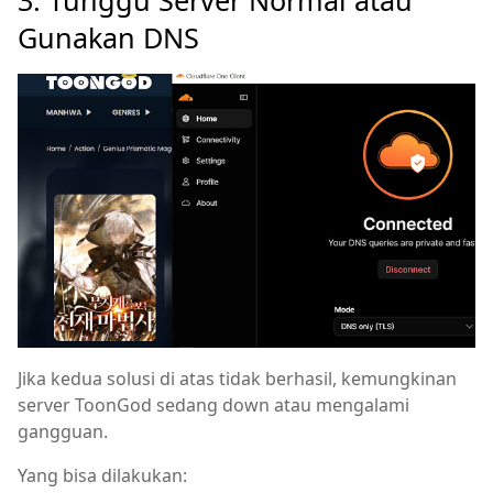
3. Tunggu Server Normal atau
Gunakan DNS
Jika kedua solusi di atas tidak berhasil, kemungkinan
server ToonGod sedang down atau mengalami
gangguan.
Yang bisa dilakukan: