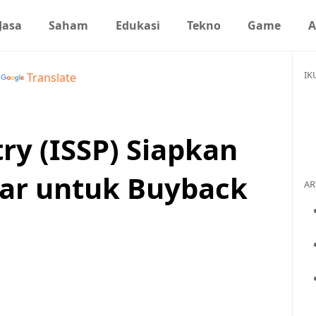
Jasa
Saham
Edukasi
Tekno
Game
A
IK
y
Translate
try (ISSP) Siapkan
iar untuk Buyback
AR