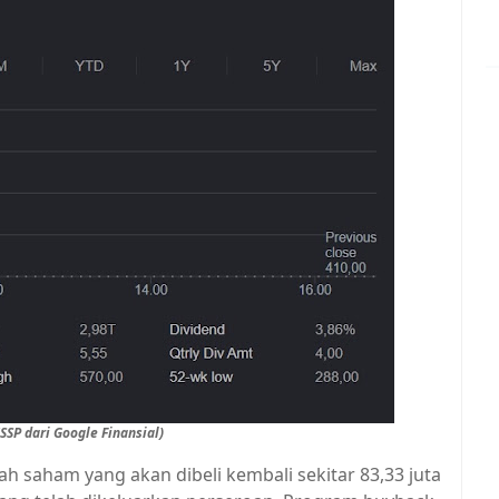
SSP dari Google Finansial)
saham yang akan dibeli kembali sekitar 83,33 juta