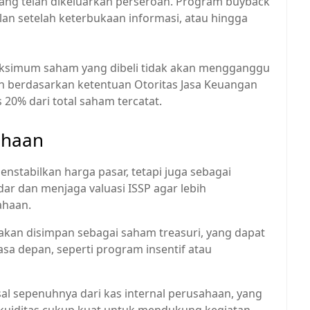
 yang telah dikeluarkan perseroan. Program buyback
lan setelah keterbukaan informasi, atau hingga
simum saham yang dibeli tidak akan mengganggu
an berdasarkan ketentuan Otoritas Jasa Keuangan
s 20% dari total saham tercatat.
ahaan
nstabilkan harga pasar, tetapi juga sebagai
r dan menjaga valuasi ISSP agar lebih
ahaan.
akan disimpan sebagai saham treasuri, yang dapat
sa depan, seperti program insentif atau
sal sepenuhnya dari kas internal perusahaan, yang